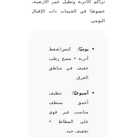
تراكم الأتربة وتطيل عمر الأرضية،
خصوصًا في الجيمات ذات الإقبال
اليومي.
يوميًا:
كنس/شفط
أتربة + مسح رطب
خفيف في مناطق
العرق.
أسبوعيًا:
تنظيف
أعمق بمنظف
مناسب غير قوي
على المطاط +
تجفيف جيد.