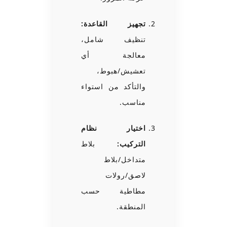
تجهيز القاعدة:
تنظيف شامل،
معالجة أي
تعشيش/هبوط،
والتأكد من استواء
مناسب.
اختيار نظام
التركيب:
بلاط
متداخل/بلاط
لاصق/رولات
مطاطية حسب
المنطقة.