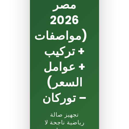
مصر
2026
(مواصفات
+ تركيب
+ عوامل
السعر)
– توركان
تجهيز صالة
رياضية ناجحة لا