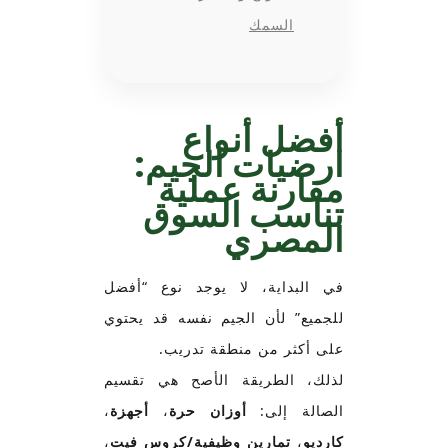
السمك
أفضل أنواع
ارضيات الجيم:
مقارنة عملية
تناسب السوق
المصري
في البداية، لا يوجد نوع “أفضل
للجميع” لأن الجيم نفسه قد يحتوي
على أكثر من منطقة تدريب.
لذلك، الطريقة الأصح هي تقسيم
الصالة إلى:
أوزان حرة
،
أجهزة
،
كارديو
،
تمارين وظيفية/كروس فيت
،