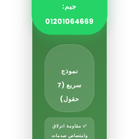
جيم:
01201064669
نموذج
سريع (7
حقول)
✅ مقاومة انزلاق
وامتصاص صدمات