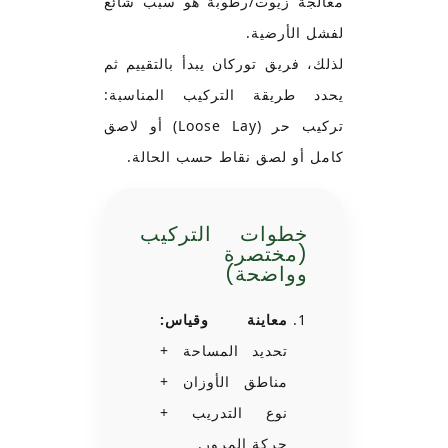
معالجة زيوت/رطوبة هو سبب شائع
لفشل الأرضية.
لذلك، فريق توركان يبدأ بالتقييم ثم
يحدد طريقة التركيب المناسبة:
تركيب حر (Loose Lay) أو لاصق
كامل أو لصق نقاط حسب الحالة.
خطوات التركيب
(مختصرة
وواضحة)
معاينة وقياس:
تحديد المساحة +
مناطق الأوزان +
نوع التدريب +
حركة المرور.