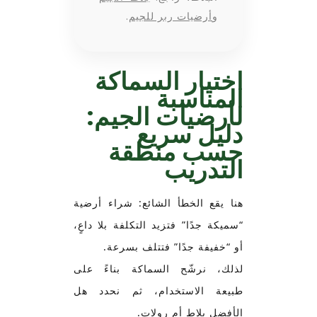
و
أرضيات ربر للجيم
.
اختيار السماكة
المناسبة
لأرضيات الجيم:
دليل سريع
حسب منطقة
التدريب
هنا يقع الخطأ الشائع: شراء أرضية
“سميكة جدًا” فتزيد التكلفة بلا داعٍ،
أو “خفيفة جدًا” فتتلف بسرعة.
لذلك، نرشّح السماكة بناءً على
طبيعة الاستخدام، ثم نحدد هل
الأفضل بلاط أم رولات.