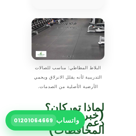
البلاط المطاطي: مناسب للصالات
التدريبية لأنه يقلل الانزلاق ويحمي
الأرضية الأصلية من الصدمات.
لماذا توركان؟
(خبرة + تنفيذ +
دعم لكل
واتساب
01201064669
المحافظات)