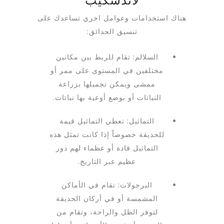
لاندسكيب
هناك استخدامات وعوامل اخري تساعدك على
تنسيق الحدائق:
السلالم: تقام للربط بين مكانين
مختلفين في المستوى على ممر أو
ممشى ويمكن تجميلها بزراعة
النباتات أو بوضع أوعية بها نباتات.
التماثيل: تعطي التماثيل قيمة
للحديقة خصوصاً إذا كانت تمثل هذه
التماثيل قادة أو عظماء لهم دور
عظيم عبر التاريخ.
البرجولات: تقام في الأماكن
المشمسة أو في أركان الحديقة
لتوفر الظل والراحة، وتقام من