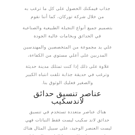
جذاب فيمكنك الحصول على كل ما ترغب به
من خلال شركة توركان، كما أننا نقوم
بتصميم جميع أنواع النجيلة الطبيعية والصناعية
في الحدائق وبخامات عالية الجودة
علي يد مجموعة من المتخصصين والمهندسين
المدربين على أعلي مستوي من الكفاءة،
علاوة على ذلك إذا كنت تمتلك مدينة حديثة
وترغب في حديقة جذابة تلفت انتباه الكبير
والصغير فعليك الوثوق بنا.
عناصر تنسيق حدائق
لاندسكيب
هناك عناصر متعددة تستخدم في تنسيق
حدائق لاند سكيب ليست فقط النباتات فهي
ليست العنصر الوحيد، على سبيل المثال هناك