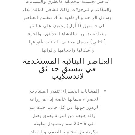
عناصر تجميلية للحديقة كالطرق والمشايات
والمقاعد والبرجولات وذلك ليشعر المالك بكل
وسائل الراحة والرفاهية لذلك تنقسم العناصر
الى قسمين (الأول) يحتوي على عناصر
مختلفة ضرورية لإنشاء الحدائق، والجزء
(الثاني) يشمل مختلف النباتات بأنواعها
وأشكالها واحجامها والوانها.
العناصر البنائية المستخدمة
في تنسيق حدائق
لاندسكيب
المشايات الخضراء: تتميز المشايات
الخضراء بجمالها خاصة إذا تم زراعة
الزهور حولها من كل جانب حيث يتم
إزالة طبقة من التربة بعمق يصل
الى 15-20 سم وتستبدل بطبقة
مكونة من مخلوط الطمي والسماد