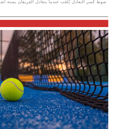
شوط كسر التعادل يُلعَب عندما يتعادل الفريقان بستة أش