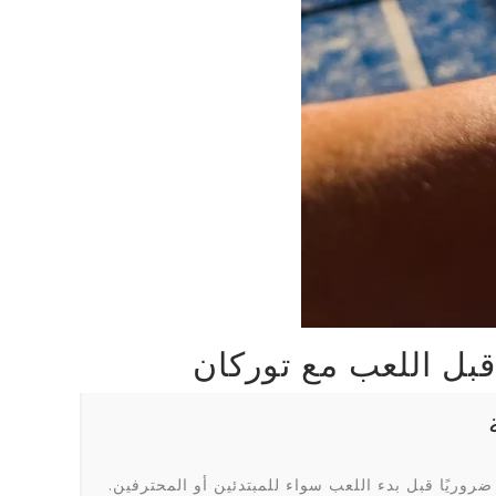
ضروريًا قبل بدء اللعب سواء للمبتدئين أو المحترفين.