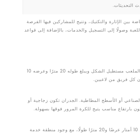
ث التحديثات.
 بين الإثارة والتكتيك، وتتيح للمشاركين فيها الفرصة
لعبة وصولًا إلى التسجيل والخدمات، بالإضافة إلى قواعد
تُلعَب البادل في ملعب مغلق يحتوي على جدران زجاجية أو شبكية، مما يتيح للاعبين استخدام هذه الجدران كجزء من اللعب. الملعب مستطيل الشكل ويبلغ طوله 20 مترًا وعرضه 10
ن كل فريق من لاعبين.
لصناعي أو الأسطح المطاطية. الجدران تكون زجاجية أو
ن بارتفاع مناسب يتيح للكرة المرور فوقها بسهولة.
مساحة اللعب في البادل أصغر مقارنة بملاعب التنس التقليدية، مما يجعل اللعبة أكثر ديناميكية وسريعة. الأبعاد الدقيقة هي 10 أمتار عرضًا و20 مترًا طولًا، مع وجود منطقة خدمة