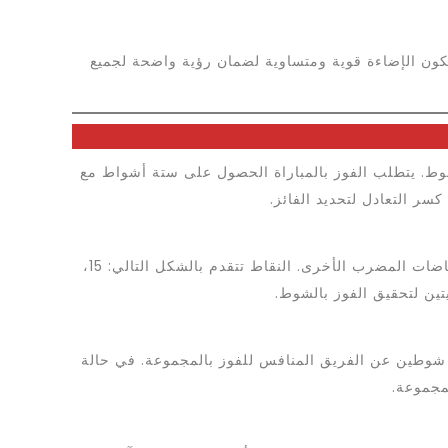
 تكون الإضاءة قوية ومتساوية لضمان رؤية واضحة لجميع
التسجيل في التنس، حيث يُحتسب النقاط على النحو التالي: 15، 30، 40، ثم الفوز بالشوط. يتطلب الفوز بالمباراة الحصول على ستة أشواط مع
ر التعادل لتحديد الفائز.
نظام تسجيل النقاط في البادل يتبع نفس التسلسل المتبع في التنس، مما يجعل الأمر مألوفًا للاعبين الذين لديهم خلفية في رياضات المضرب الأخرى. النقاط تتقدم بالشكل التالي: 15،
شوطين عن الفريق المنافس للفوز بالمجموعة. في حالة
مجموعة.