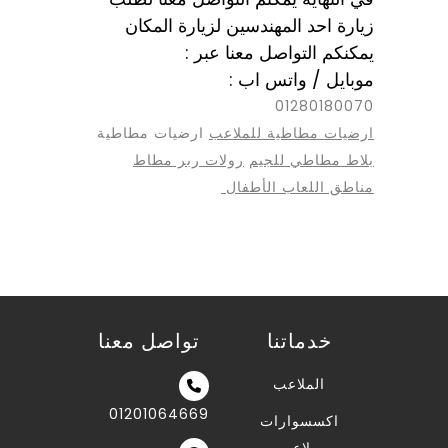
زيارة احد المهندسين لزيارة المكان
يمكنكم التواصل معنا عبر :
موبايل / واتس اب :
01280180070
ارضيات مطاطية للملاعب
ارضيات مطاطية
بلاط مطاطي للجيم
رولات ربر مطاط
مناطق اللعاب الأطفال
خدماتنا
تواصل معنا
الملاعب
01201064669
اكسسوارات