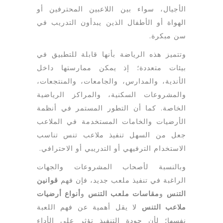
الأجيال، سواء بين اللاعبين المحترفين أو
الهواة أو الأطفال الذين يبدأون التدريب في
سن مبكرة.
وتتميز هذه الرياضة بأنها قابلة للتطبيق في
بيئات متعددة؛ إذ يمكن ممارستها داخل
الأندية، والمدارس، والجامعات، والمنتجعات،
والمشروعات السكنية، والمراكز الرياضية
الخاصة. كما أن التطور المستمر في أنظمة
الأرضيات والخامات المستخدمة في الملاعب
جعل من السهل تنفيذ ملاعب تنس تناسب
الاستخدام الترفيهي أو التدريبي أو الاحترافي.
وبالنسبة لأصحاب المشروعات والجهات
الراغبة في تنفيذ ملعب جديد، فإن فهم
قوانين
التنس
و
مقاسات ملعب التنس
و
أنواع أرضيات
ملاعب التنس
لا يقل أهمية عن فهم اللعبة
نفسها؛ لأن جودة التنفيذ تؤثر على الأداء