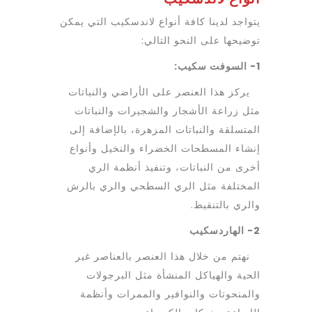
يتواجد لدينا كافة أنواع لاندسكيب التي يمكن
توضيحها على النحو التالي:
1- السوفت سكيب:
يركز هذا العنصر على الأراضي والنباتات
مثل زراعة الأشجار والشجيرات والنباتات
المتسلقة والنباتات المزهرة، بالإضافة إلى
إنشاء المسطحات الخضراء والنخيل وأنواع
أخرى من النباتات، وتنفيذ أنظمة الري
المختلفة مثل الري السطحي والري بالرش
والري بالتنقيط.
2- الهاردسكيب
نهتم من خلال هذا العنصر بالعناصر غير
الحية والهياكل المنشأة مثل البرجولات
والمنحوتات والنوافير والممرات وأنظمة