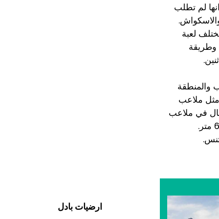
نها لم تطلب
والاسكواش.
ختلف لعبة
 وطريقة
نين.
نب والمنطقة
 مثل ملاعب
ال في ملاعب
نس.
ارضيات بادل