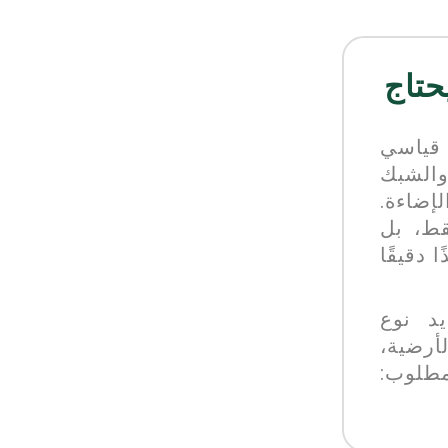
حتاج
 قياسي
 والشبك
إضاءة.
قط، بل
 دقيقًا
د نوع
رضية،
مطلوب: