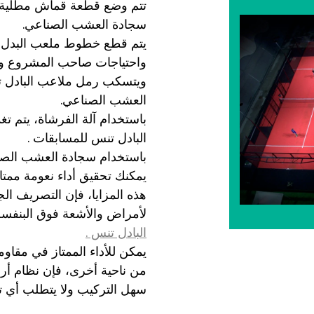
تتم وضع قطعة قماش مطلية بط
سجادة العشب الصناعي.
يتم قطع خطوط ملعب البدل با
واحتياجات صاحب المشروع ويتم 
ويتسكب رمل ملاعب البادل تن
العشب الصناعي.
باستخدام آلة الفرشاة، يتم ت
البادل تنس للمسابقات .
باستخدام سجادة العشب الص
يمكنك تحقيق أداء نعومة ممتا
هذه المزايا، فإن التصريف ال
لأمراض والأشعة فوق البنفسج
البادل تنس .
يمكن للأداء الممتاز في مقاوم
من ناحية أخرى، فإن نظام أ
سهل التركيب ولا يتطلب أي تك