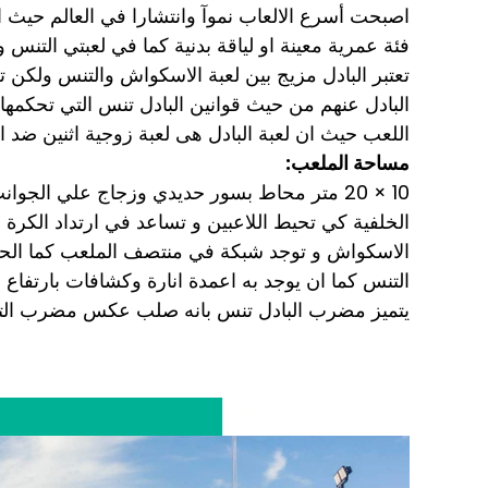
اصبحت أسرع الالعاب نموآ وانتشارا في العالم حيث ا
فئة عمرية معينة او لياقة بدنية كما في لعبتي التنس 
تعتبر البادل مزيج بين لعبة الاسكواش والتنس ولكن ت
البادل عنهم من حيث قوانين البادل تنس التي تحكمها
اللعب حيث ان لعبة البادل هى لعبة زوجية اثنين ضد اث
مساحة الملعب:
10 × 20 متر محاط بسور حديدي وزجاج علي الجوا
الخلفية كي تحيط اللاعبين و تساعد في ارتداد الكرة
الاسكواش و توجد شبكة في منتصف الملعب كما الح
التنس كما ان يوجد به اعمدة انارة وكشافات بارتفاع 6 متر.
يتميز مضرب البادل تنس بانه صلب عكس مضرب الت