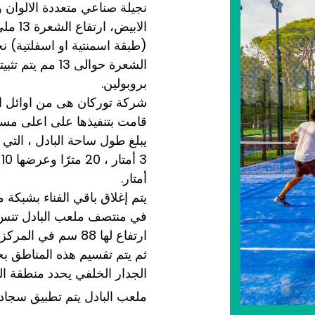
نجيلة صناعي متعددة الالوان و
الابيض
(طبقة اسمنتية او اسفلتية) نج
الشعرة حوالى 13
بروبولين.
شركة توركان هى من اوائل ال
قامت بتنفيذها على اعلى مست
يبلغ طول ساحة البادل ، التي 
أمتار.
يتم إغلاق باقي الفناء بشبكة معدني
في منتصف ملعب البادل تنس
ارتفاع لها 88 سم في المركز وترتفع إلى 92 سم على كل جانب.
ثم يتم تقسيم هذه المناطق ب
الجدار الخلفي يحدد منطقة ال
ملعب البادل يتم تطبيق سجاد