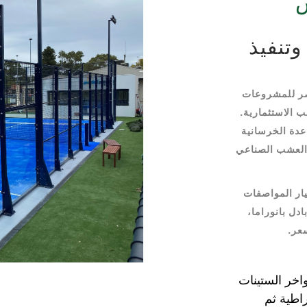
س
تنفيذ
صر للمشروعات
ب الاستثمارية.
عدة الخرسانية
 العشب الصناعي
ار المواصفات
دل بانوراما،
عر.
اخر الستينات
اطية ثم