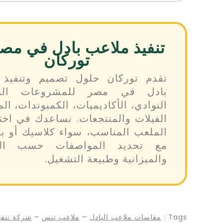
تنفيذ ملاعب بادل في مص
توركان
تقدم توركان حلول تصميم وتنفيذ 
بادل في مصر للمشروعات الري
النوادي، الأكاديميات، الكمبوندات، ال
الفيلات والمنتجعات. نساعدك في اختي
الملعب المناسب، سواء كلاسيك أو بان
مع تحديد المواصفات حسب الم
والميزانية وطبيعة التشغيل.
Tags :
مقاسات ملاعب البادل
–
ملاعب تنس
–
شركة تنفي