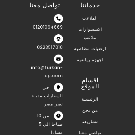
خدماتنا
تواصل معنا
الملاعب
01201064669
اكسسوارات
ملاعب
0223517010
ارضيات مطاطية
اجهزة رياضية
info@turkan-
eg.com
اقسام
الموقع
حي
السفارات مدينة
الرئيسية
نصر مصر
من نحن
من 10
مشاريعنا
صباحا الي 5
مساءا
تواصل معنا