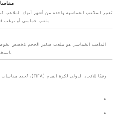
مقاسات
تُعتبر الملاعب الخماسية واحدة من أشهر أنواع الملاعب في 
ملعب خماسي أو ترغب في م
الملعب الخماسي هو ملعب صغير الحجم مُخصص لخوض م
باستخد
وفقًا للاتحاد الدولي لكرة القدم (FIFA)، تُحدد مقاسات الملاعب الخماسية بناءً على مجموعة من المواصفات القياسية لضمان تجربة لعب متكاملة. المقاسات النموذجية هي كالتالي: