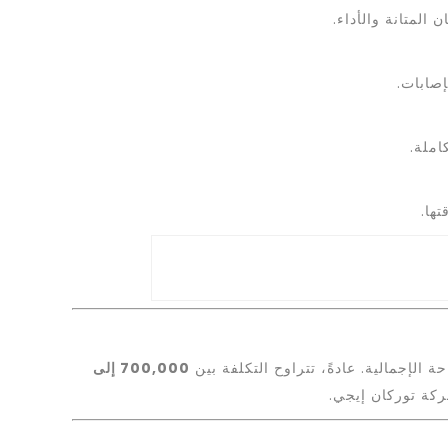
 المتانة والأداء.
إصابات.
املة.
ها.
لإجمالية. عادةً، تتراوح التكلفة بين
700,000 إلى
كة توركان إيجي.