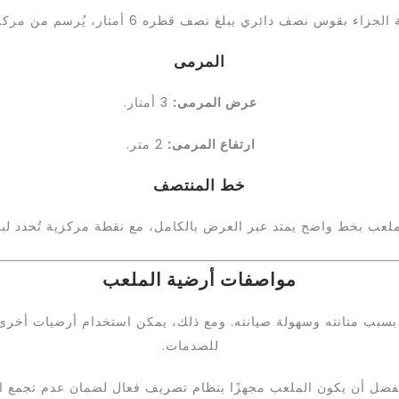
قوس نصف دائري يبلغ نصف قطره 6 أمتار، يُرسم من مركز كل قائم للمرمى.
المرمى
عرض المرمى:
3 أمتار.
ارتفاع المرمى:
2 متر.
خط المنتصف
ملعب بخط واضح يمتد عبر العرض بالكامل، مع نقطة مركزية تُحدد لبد
مواصفات أرضية الملعب
 بسبب متانته وسهولة صيانته. ومع ذلك، يمكن استخدام أرضيات أخرى 
للصدمات.
فضل أن يكون الملعب مجهزًا بنظام تصريف فعال لضمان عدم تجمع المي