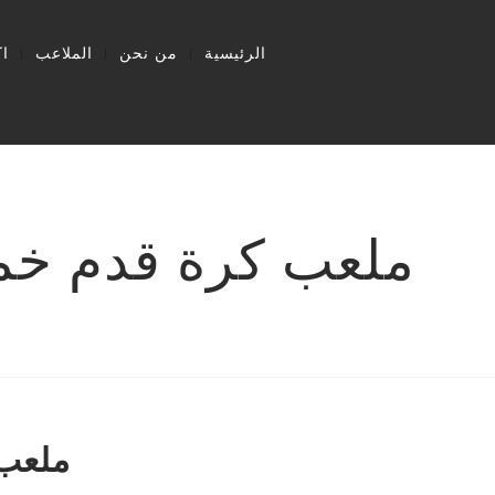
الرئيسية
من نحن
الملاعب
ا
ملعب كرة قدم خماسي 01201064669 ش
ملعب 