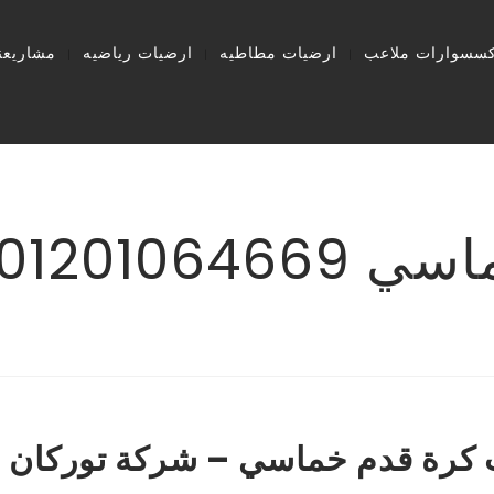
كسسوارات ملاعب
ارضيات مطاطيه
ارضيات رياضيه
مشاريعنا
ركة توركان
كرة قدم خماسي – شركة توركان 