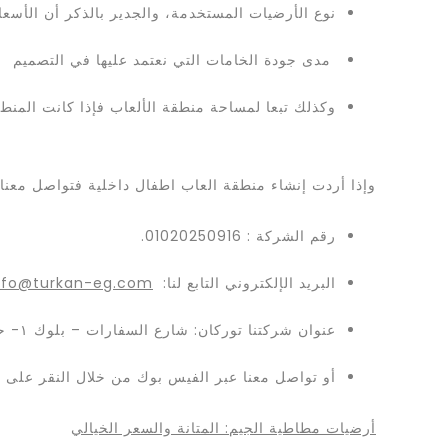
نوع الأرضيات المستخدمة، والجدير بالذكر أن الأسع
مدى جودة الخامات التي نعتمد عليها في التصميم
وكذلك تبعا لمساحة منطقة الألعاب فإذا كانت المنطق
وإذا أردت إنشاء منطقة العاب اطفال داخلية فتواصل معنا ع
رقم الشركة : 01020250916.
البريد الإلكتروني التابع لنا:
nfo@turkan-eg.com
عنوان شركتنا توركان: شارع السفارات – بلوك ١- حى السفارات- مدينة نصر.
أو تواصل معنا عبر الفيس بوك من خلال النقر على ا
أرضيات مطاطية الجيم: المتانة والسعر الخيالي