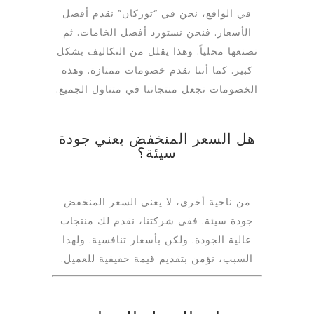
في الواقع، نحن في “توركان” نقدم أفضل
الأسعار. فنحن نستورد أفضل الخامات. ثم
نصنعها محلياً. وهذا يقلل من التكاليف بشكل
كبير. كما أننا نقدم خصومات ممتازة. وهذه
الخصومات تجعل منتجاتنا في متناول الجميع.
هل السعر المنخفض يعني جودة
سيئة؟
من ناحية أخرى، لا يعني السعر المنخفض
جودة سيئة. ففي شركتنا، نقدم لك منتجات
عالية الجودة. ولكن بأسعار تنافسية. ولهذا
السبب، نؤمن بتقديم قيمة حقيقية للعميل.