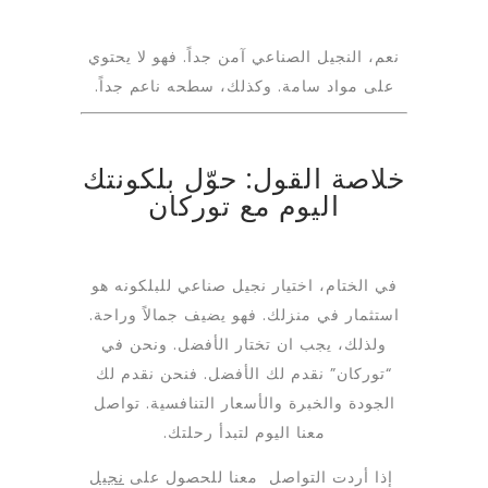
نعم، النجيل الصناعي آمن جداً. فهو لا يحتوي
على مواد سامة. وكذلك، سطحه ناعم جداً.
خلاصة القول: حوّل بلكونتك
اليوم مع توركان
في الختام، اختيار نجيل صناعي للبلكونه هو
استثمار في منزلك. فهو يضيف جمالاً وراحة.
ولذلك، يجب ان تختار الأفضل. ونحن في
“توركان” نقدم لك الأفضل. فنحن نقدم لك
الجودة والخبرة والأسعار التنافسية. تواصل
معنا اليوم لتبدأ رحلتك.
إذا أردت التواصل معنا للحصول على
نجيل