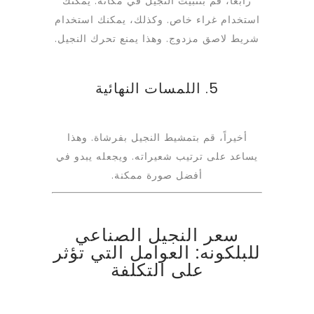
رابعاً، قم بتثبيت النجيل في مكانه. يمكنك
استخدام غراء خاص. وكذلك، يمكنك استخدام
شريط لاصق مزدوج. وهذا يمنع تحرك النجيل.
5. اللمسات النهائية
أخيراً، قم بتمشيط النجيل بفرشاة. وهذا
يساعد على ترتيب شعيراته. ويجعله يبدو في
أفضل صورة ممكنة.
سعر النجيل الصناعي
للبلكونه: العوامل التي تؤثر
على التكلفة