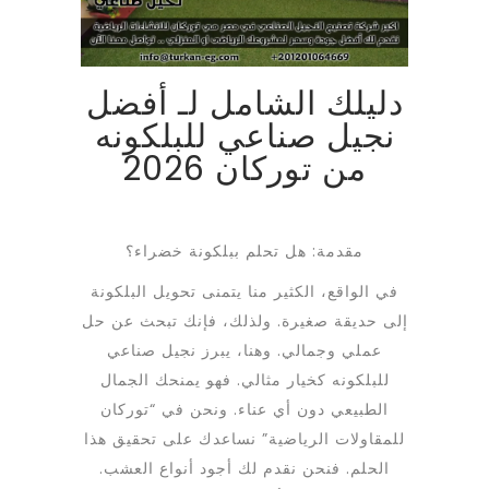
دليلك الشامل لـ أفضل
نجيل صناعي للبلكونه
من توركان 2026
مقدمة: هل تحلم ببلكونة خضراء؟
في الواقع، الكثير منا يتمنى تحويل البلكونة
إلى حديقة صغيرة. ولذلك، فإنك تبحث عن حل
عملي وجمالي. وهنا، يبرز نجيل صناعي
للبلكونه كخيار مثالي. فهو يمنحك الجمال
الطبيعي دون أي عناء. ونحن في “توركان
للمقاولات الرياضية” نساعدك على تحقيق هذا
الحلم. فنحن نقدم لك أجود أنواع العشب.