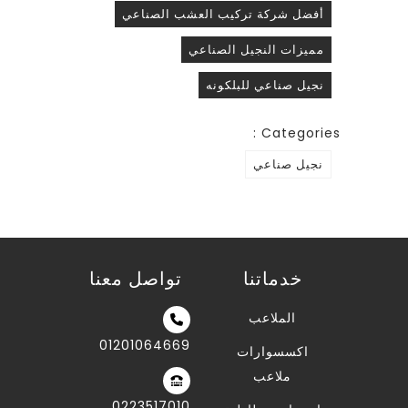
أفضل شركة تركيب العشب الصناعي
مميزات النجيل الصناعي
نجيل صناعي للبلكونه
Categories :
نجيل صناعي
خدماتنا
تواصل معنا
الملاعب
01201064669
اكسسوارات
ملاعب
0223517010