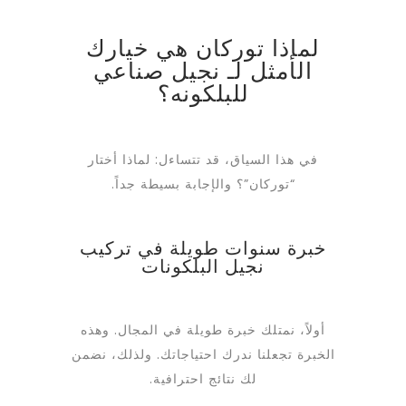
لماذا توركان هي خيارك
الأمثل لـ نجيل صناعي
للبلكونه؟
في هذا السياق، قد تتساءل: لماذا أختار
“توركان”؟ والإجابة بسيطة جداً.
خبرة سنوات طويلة في تركيب
نجيل البلكونات
أولاً، نمتلك خبرة طويلة في المجال. وهذه
الخبرة تجعلنا ندرك احتياجاتك. ولذلك، نضمن
لك نتائج احترافية.