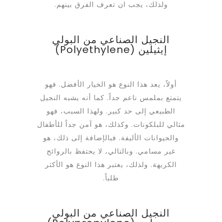
ولذلك، يجب ان تعرف الفرق بينهم.
النجيل الصناعي من البولي
إيثيلين (Polyethylene)
أولاً، يعد هذا النوع هو الخيار الأفضل. فهو
يتمتع بملمس ناعم جداً. كما أنه يشبه النجيل
الطبيعي إلى حد كبير. ولهذا السبب، فهو
مثالي للبلكونات. وكذلك، هو آمن جداً للأطفال
والحيوانات الأليفة. فبالإضافة إلى ذلك، هو
غير مسامي. وبالتالي، لا يحتفظ بالروائح
الكريهة. ولذلك، يعتبر هذا النوع هو الأكثر
طلباً.
النجيل الصناعي من البولي