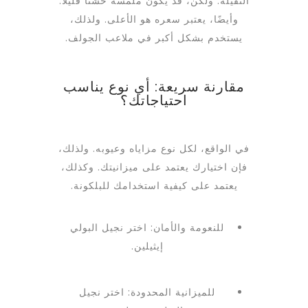
الثقيلة. ولكن، قد يكون ملمسه خشناً قليلاً.
وأيضًا، يعتبر سعره هو الأعلى. ولذلك،
يستخدم بشكل أكبر في ملاعب الجولف.
مقارنة سريعة: أي نوع يناسب
احتياجاتك؟
في الواقع، لكل نوع مزاياه وعيوبه. ولذلك،
فإن اختيارك يعتمد على ميزانيتك. وكذلك،
يعتمد على كيفية استخدامك للبلكونة.
للنعومة والأمان: اختر نجيل البولي
إيثيلين.
للميزانية المحدودة: اختر نجيل