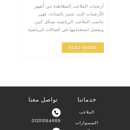
أرضيات الملاعب المطاطية من أشهر
الأرضيات التب تتميز بالمتانة، فهي
تناسب الملاعب الرياضية بشكل كبير،
ويفضل استخدامها في الصالات الرياضية
READ MORE
خدماتنا
تواصل معنا
الملاعب
01201064669
اكسسوارات