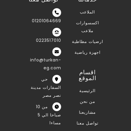
الملاعب
01201064669
اكسسوارات
ملاعب
0223517010
ارضيات مطاطية
اجهزة رياضية
info@turkan-
eg.com
اقسام
الموقع
حي
السفارات مدينة
الرئيسية
نصر مصر
من نحن
من 10
مشاريعنا
صباحا الي 5
مساءا
تواصل معنا