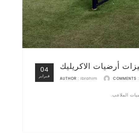
يزات أرضيات الاكريليك
04
فبراير
AUTHOR :
ibrahim
COMMENTS :
يات الملاعب.