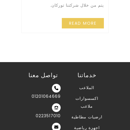
يتم من خلال شركتنا توركان.
READ MORE
خدماتنا
تواصل معنا
الملاعب
01201064669
اكسسوارات
ملاعب
0223517010
ارضيات مطاطية
اجهزة رياضية