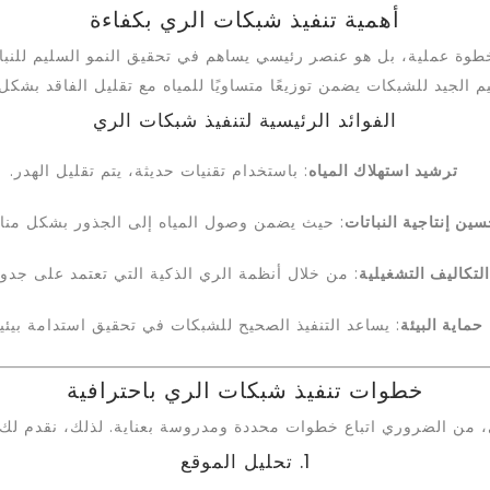
أهمية تنفيذ شبكات الري بكفاءة
ة عملية، بل هو عنصر رئيسي يساهم في تحقيق النمو السليم للنباتا
م الجيد للشبكات يضمن توزيعًا متساويًا للمياه مع تقليل الفاقد بشكل 
الفوائد الرئيسية لتنفيذ شبكات الري
ترشيد استهلاك المياه
: باستخدام تقنيات حديثة، يتم تقليل الهدر.
سين إنتاجية النباتات
: حيث يضمن وصول المياه إلى الجذور بشكل من
التكاليف التشغيلية
: من خلال أنظمة الري الذكية التي تعتمد على جدول
حماية البيئة
: يساعد التنفيذ الصحيح للشبكات في تحقيق استدامة بيئية
خطوات تنفيذ شبكات الري باحترافية
من الضروري اتباع خطوات محددة ومدروسة بعناية. لذلك، نقدم لك دل
1. تحليل الموقع