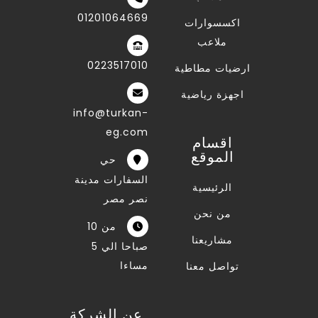
01201064669
اكسسوارات
ملاعب
0223517010
ارضيات مطاطية
اجهزة رياضية
info@turkan-
eg.com
اقسام
الموقع
حي
السفارات مدينة
الرئيسية
نصر مصر
من نحن
من 10
مشاريعنا
صباحا الي 5
مساءا
تواصل معنا
عن الشركة