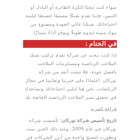
سواء كنت محبًا للكرة الطائرة أو البادل أو
التنس، فإننا نقدم شبكًا مصممًا خصيصًا لتلبية
احتياجاتك. شبكنا عالي الجودة ومصنوع من
مواد متينة ليدوم طويلًا ويوفر أداءً ممتازًا.
في الختام :
إذا كنت تبحث عن شركة تقدم تركيب شبك
الملاعب الرياضية ومستلزمات الملاعب
بأفضل جودة، فلا تبحث أبعد من شركة
توركان. اعتمادًا على خبرتنا وتفانينا في مجال
الرياضات، نحن هنا لنلبي احتياجاتك ونساعدك
في تحقيق تميز الملاعب الرياضية الخاصة بك.
:
قراءة المزيد
شركة
تاريخ تأسيس شركة توركان:
تأسست شركة
تركيب
توركان في عام 2005، ومنذ ذلك الحين نمت
شبك
وتطورت لتصبح واحدة من أبرز الشركات في