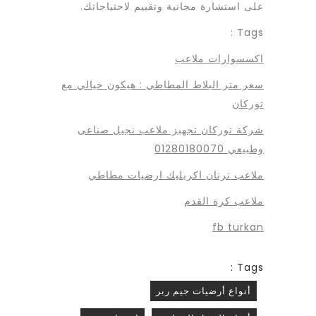
على استشارة مجانية وتقييم لاحتياجاتك.
Tags :
اكسسوارات ملاعب
سعر متر البلاط المطاطي : هيكون خيالي مع
توركان
شركة توركان تجهيز ملاعب نجيل صناعى
وطبيعي 01280180070
ملاعب ترتان اكريليك ارضيات مطاطي
ملاعب كرة القدم
fb turkan
Tags :
أنواع أرضيات جيم ربر